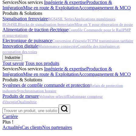
Services
Nos services
Ingénierie & expertise
Production &
Intégration
Mise en route & Exploitation
Accompagnement & MCO
Produits & Solutions
Signalisation ferroviaire
BGS4SIL Series
Applications numériques
BGS4SIL
Blocks de signalisation ferroviaire
Mise en Y pour rénovation de poste
Alimentation de traction électrique
Contrôle Commande pour le Rail
PMP
et sous-stations
Electronique de puissance
Conversion d'énergie
TCFM transmission tarifaire
Innovation digitale
Maintenance connectée
Contrôle des itinéraires et
occupation des voies
Industrie
Tout savoir
Tous nos produits
Services
Nos services
Ingénierie & expertise
Production &
Intégration
Mise en route & Exploitation
Accompagnement & MCO
Produits & Solutions
Systèmes de contrôle commande et protection
Relais de protection
industrie
Synchronisation horaire
Produits de mesure
Voltmètre sélectif
Etalonnage compteur
d'énergie
Qualimétrie
Carrière
Plus !
Actualités
Cas clients
Nos partenaires