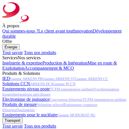
À propos
Qui sommes-nous ?
Le client avant tout
Innovation
Développement
durable
Offre
Énergie
Tout savoir
Tous nos produits
Services
Nos services
Ingénierie & expertise
Production & Intégration
Mise en route &
Exploitation
Accompagnement & MCO
Produits & Solutions
IED
Gamme ARKENS PR
Gamme ARKENS SV
Gamme ARKENS CC
Solutions CCN
ARKENS DCS
Gamme PCCN
Equipements niveau poste
TCFM transmission tarifaire
Synchronisation
horaire
Intégrations spécifiques
Electronique de puissance
Conversion d'énergie
TCFM transmission tarifaire
Produits de mesure
Voltmètre sélectif
Etalonnage compteur
d'énergie
Qualimétrie
Equipements pour le nucléaire
Gamme MODUMAT NG
Transport
Tout savoir
Tous nos produits