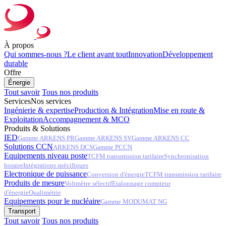
À propos
Qui sommes-nous ?
Le client avant tout
Innovation
Développement
durable
Offre
Énergie
Tout savoir
Tous nos produits
Services
Nos services
Ingénierie & expertise
Production & Intégration
Mise en route &
Exploitation
Accompagnement & MCO
Produits & Solutions
IED
Gamme ARKENS PR
Gamme ARKENS SV
Gamme ARKENS CC
Solutions CCN
ARKENS DCS
Gamme PCCN
Equipements niveau poste
TCFM transmission tarifaire
Synchronisation
horaire
Intégrations spécifiques
Electronique de puissance
Conversion d'énergie
TCFM transmission tarifaire
Produits de mesure
Voltmètre sélectif
Etalonnage compteur
d'énergie
Qualimétrie
Equipements pour le nucléaire
Gamme MODUMAT NG
Transport
Tout savoir
Tous nos produits