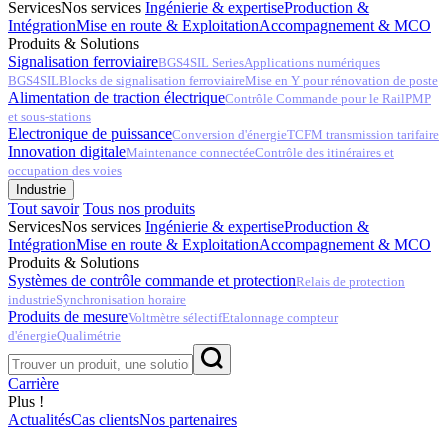
Services
Nos services
Ingénierie & expertise
Production &
Intégration
Mise en route & Exploitation
Accompagnement & MCO
Produits & Solutions
Signalisation ferroviaire
BGS4SIL Series
Applications numériques
BGS4SIL
Blocks de signalisation ferroviaire
Mise en Y pour rénovation de poste
Alimentation de traction électrique
Contrôle Commande pour le Rail
PMP
et sous-stations
Electronique de puissance
Conversion d'énergie
TCFM transmission tarifaire
Innovation digitale
Maintenance connectée
Contrôle des itinéraires et
occupation des voies
Industrie
Tout savoir
Tous nos produits
Services
Nos services
Ingénierie & expertise
Production &
Intégration
Mise en route & Exploitation
Accompagnement & MCO
Produits & Solutions
Systèmes de contrôle commande et protection
Relais de protection
industrie
Synchronisation horaire
Produits de mesure
Voltmètre sélectif
Etalonnage compteur
d'énergie
Qualimétrie
Carrière
Plus !
Actualités
Cas clients
Nos partenaires