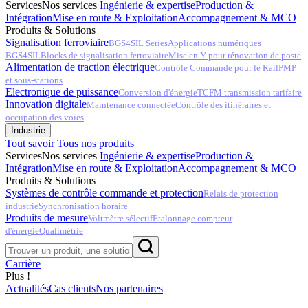
Services
Nos services
Ingénierie & expertise
Production &
Intégration
Mise en route & Exploitation
Accompagnement & MCO
Produits & Solutions
Signalisation ferroviaire
BGS4SIL Series
Applications numériques
BGS4SIL
Blocks de signalisation ferroviaire
Mise en Y pour rénovation de poste
Alimentation de traction électrique
Contrôle Commande pour le Rail
PMP
et sous-stations
Electronique de puissance
Conversion d'énergie
TCFM transmission tarifaire
Innovation digitale
Maintenance connectée
Contrôle des itinéraires et
occupation des voies
Industrie
Tout savoir
Tous nos produits
Services
Nos services
Ingénierie & expertise
Production &
Intégration
Mise en route & Exploitation
Accompagnement & MCO
Produits & Solutions
Systèmes de contrôle commande et protection
Relais de protection
industrie
Synchronisation horaire
Produits de mesure
Voltmètre sélectif
Etalonnage compteur
d'énergie
Qualimétrie
Carrière
Plus !
Actualités
Cas clients
Nos partenaires