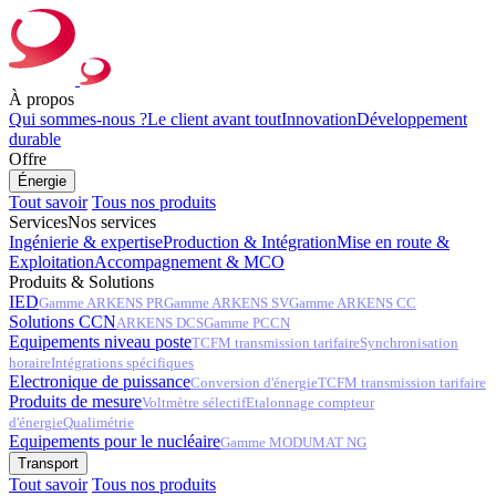
À propos
Qui sommes-nous ?
Le client avant tout
Innovation
Développement
durable
Offre
Énergie
Tout savoir
Tous nos produits
Services
Nos services
Ingénierie & expertise
Production & Intégration
Mise en route &
Exploitation
Accompagnement & MCO
Produits & Solutions
IED
Gamme ARKENS PR
Gamme ARKENS SV
Gamme ARKENS CC
Solutions CCN
ARKENS DCS
Gamme PCCN
Equipements niveau poste
TCFM transmission tarifaire
Synchronisation
horaire
Intégrations spécifiques
Electronique de puissance
Conversion d'énergie
TCFM transmission tarifaire
Produits de mesure
Voltmètre sélectif
Etalonnage compteur
d'énergie
Qualimétrie
Equipements pour le nucléaire
Gamme MODUMAT NG
Transport
Tout savoir
Tous nos produits