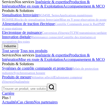
Services
Nos services
Ingénierie & expertise
Production &
Intégration
Mise en route & Exploitation
Accompagnement & MCO
Produits & Solutions
Signalisation ferroviaire
BGS4SIL Series
Applications numériques
BGS4SIL
Blocks de signalisation ferroviaire
Mise en Y pour rénovation de poste
Alimentation de traction électrique
Contrôle Commande pour le Rail
PMP
et sous-stations
Electronique de puissance
Conversion d'énergie
TCFM transmission tarifaire
Innovation digitale
Maintenance connectée
Contrôle des itinéraires et
occupation des voies
Industrie
Tout savoir
Tous nos produits
Services
Nos services
Ingénierie & expertise
Production &
Intégration
Mise en route & Exploitation
Accompagnement & MCO
Produits & Solutions
Systèmes de contrôle commande et protection
Relais de protection
industrie
Synchronisation horaire
Produits de mesure
Voltmètre sélectif
Etalonnage compteur
d'énergie
Qualimétrie
Carrière
Plus !
Actualités
Cas clients
Nos partenaires