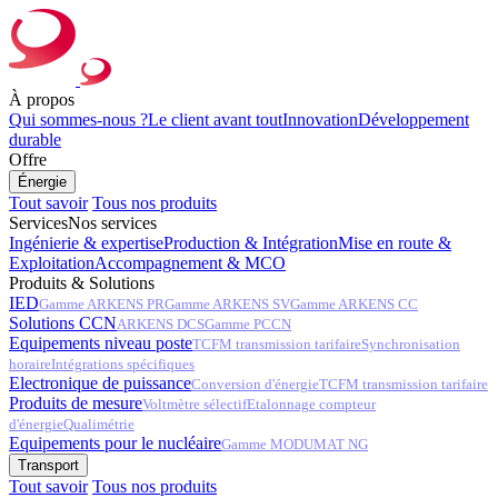
À propos
Qui sommes-nous ?
Le client avant tout
Innovation
Développement
durable
Offre
Énergie
Tout savoir
Tous nos produits
Services
Nos services
Ingénierie & expertise
Production & Intégration
Mise en route &
Exploitation
Accompagnement & MCO
Produits & Solutions
IED
Gamme ARKENS PR
Gamme ARKENS SV
Gamme ARKENS CC
Solutions CCN
ARKENS DCS
Gamme PCCN
Equipements niveau poste
TCFM transmission tarifaire
Synchronisation
horaire
Intégrations spécifiques
Electronique de puissance
Conversion d'énergie
TCFM transmission tarifaire
Produits de mesure
Voltmètre sélectif
Etalonnage compteur
d'énergie
Qualimétrie
Equipements pour le nucléaire
Gamme MODUMAT NG
Transport
Tout savoir
Tous nos produits