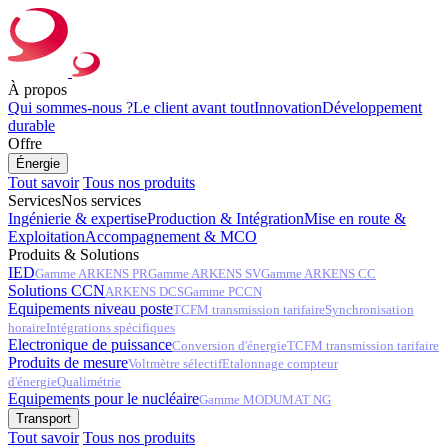
À propos
Qui sommes-nous ?
Le client avant tout
Innovation
Développement
durable
Offre
Énergie
Tout savoir
Tous nos produits
Services
Nos services
Ingénierie & expertise
Production & Intégration
Mise en route &
Exploitation
Accompagnement & MCO
Produits & Solutions
IED
Gamme ARKENS PR
Gamme ARKENS SV
Gamme ARKENS CC
Solutions CCN
ARKENS DCS
Gamme PCCN
Equipements niveau poste
TCFM transmission tarifaire
Synchronisation
horaire
Intégrations spécifiques
Electronique de puissance
Conversion d'énergie
TCFM transmission tarifaire
Produits de mesure
Voltmètre sélectif
Etalonnage compteur
d'énergie
Qualimétrie
Equipements pour le nucléaire
Gamme MODUMAT NG
Transport
Tout savoir
Tous nos produits