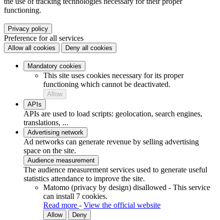
the use of tracking technologies necessary for their proper
functioning.
Privacy policy
Preference for all services
Allow all cookies
Deny all cookies
Mandatory cookies
This site uses cookies necessary for its proper
functioning which cannot be deactivated.
Allow
APIs
APIs are used to load scripts: geolocation, search engines,
translations, ...
Advertising network
Ad networks can generate revenue by selling advertising
space on the site.
Audience measurement
The audience measurement services used to generate useful
statistics attendance to improve the site.
Matomo (privacy by design)
disallowed
-
This service
can install 7 cookies.
Read more
-
View the official website
Allow
Deny