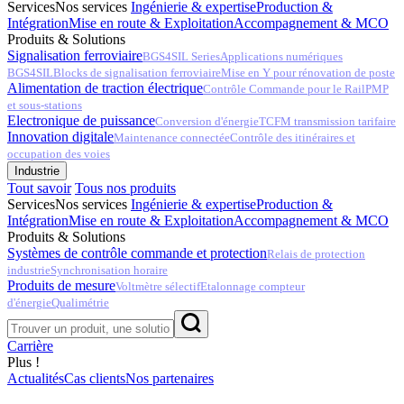
Services
Nos services
Ingénierie & expertise
Production &
Intégration
Mise en route & Exploitation
Accompagnement & MCO
Produits & Solutions
Signalisation ferroviaire
BGS4SIL Series
Applications numériques
BGS4SIL
Blocks de signalisation ferroviaire
Mise en Y pour rénovation de poste
Alimentation de traction électrique
Contrôle Commande pour le Rail
PMP
et sous-stations
Electronique de puissance
Conversion d'énergie
TCFM transmission tarifaire
Innovation digitale
Maintenance connectée
Contrôle des itinéraires et
occupation des voies
Industrie
Tout savoir
Tous nos produits
Services
Nos services
Ingénierie & expertise
Production &
Intégration
Mise en route & Exploitation
Accompagnement & MCO
Produits & Solutions
Systèmes de contrôle commande et protection
Relais de protection
industrie
Synchronisation horaire
Produits de mesure
Voltmètre sélectif
Etalonnage compteur
d'énergie
Qualimétrie
Carrière
Plus !
Actualités
Cas clients
Nos partenaires